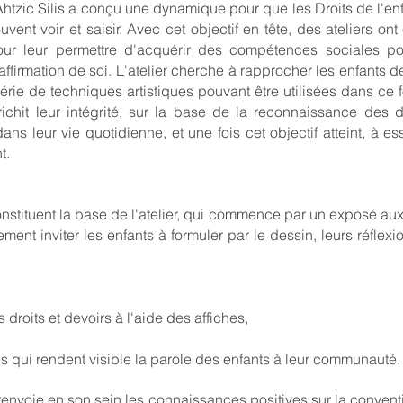
htzic Silis a conçu une dynamique pour que les Droits de l'en
ent voir et saisir. Avec cet objectif en tête, des ateliers ont
pour leur permettre d'acquérir des compétences sociales po
 affirmation de soi. L'atelier cherche à rapprocher les enfants d
érie de techniques artistiques pouvant être utilisées dans ce f
chit leur intégrité, sur la base de la reconnaissance des dro
ans leur vie quotidienne, et une fois cet objectif atteint, à es
t.
constituent la base de l'atelier, qui commence par un exposé aux
ent inviter les enfants à formuler par le dessin, leurs réflex
 droits et devoirs à l'aide des affiches,
s qui rendent visible la parole des enfants à leur communauté.
envoie en son sein les connaissances positives sur la conventio